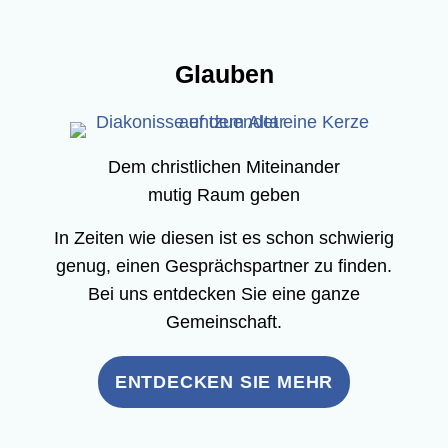
Glau­ben
Dem christ­li­chen Mit­ein­an­der
mutig Raum geben
In Zei­ten wie die­sen ist es schon schwie­rig
genug, einen Gesprächs­part­ner zu fin­den.
Bei uns ent­de­cken Sie eine gan­ze
Gemeinschaft.
ENT­DE­CKEN SIE MEHR