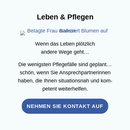
Leben & Pflegen
Wenn das Leben plötz­lich
ande­re Wege geht…
Die wenigs­ten Pfle­ge­fäl­le sind geplant…
schön, wenn Sie Ansprech­part­ne­rin­nen
haben, die Ihnen situa­ti­ons­nah und kom­
pe­tent weiterhelfen.
NEH­MEN SIE KON­TAKT AUF