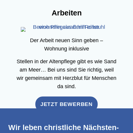
Arbei­ten
Der Arbeit neu­en Sinn geben –
Woh­nung inklusive
Stel­len in der Alten­pfle­ge gibt es wie Sand
am Meer… Bei uns sind Sie rich­tig, weil
wir gemein­sam mit Herz­blut für Men­schen
da sind.
JETZT BEWER­BEN
Wir leben christ­li­che Nächs­ten­