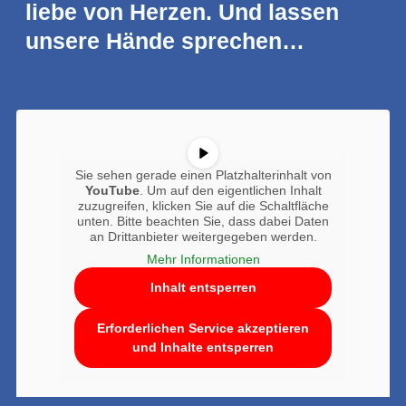
lie­be von Her­zen. Und las­sen
unse­re Hän­de sprechen…
Sie sehen gera­de einen Platz­hal­ter­in­halt von
You­Tube
. Um auf den eigent­li­chen Inhalt
zuzu­grei­fen, kli­cken Sie auf die Schalt­flä­che
unten. Bit­te beach­ten Sie, dass dabei Daten
an Dritt­an­bie­ter wei­ter­ge­ge­ben werden.
Mehr Infor­ma­tio­nen
Inhalt ent­sper­ren
Erfor­der­li­chen Ser­vice akzep­tie­ren
und Inhal­te ent­sper­ren