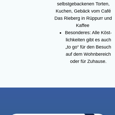
selbst­ge­ba­cke­nen Tor­ten,
Kuchen, Gebäck vom Café
Das Rie­berg in Rüp­purr und
Kaffee
Beson­de­res: Alle Köst­
lich­kei­ten gibt es auch
„to go“ für den Besuch
auf dem Wohn­be­reich
oder für Zuhause.