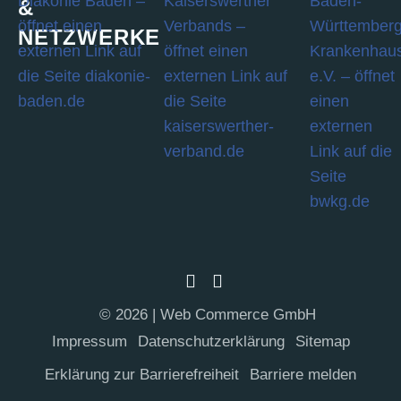
&
NETZWERKE
© 2026 | Web Commerce GmbH
Impres­sum
Daten­schutz­er­klä­rung
Site­map
Erklä­rung zur Barrierefreiheit
Bar­rie­re melden