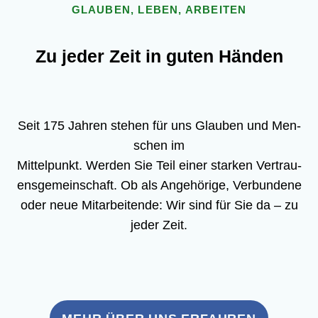
GLAU­BEN, LEBEN, ARBEITEN
Zu jeder Zeit in guten Händen
Seit 175 Jah­ren ste­hen für uns Glau­ben und Men­
schen im
Mit­tel­punkt. Wer­den Sie Teil einer star­ken Ver­trau­
ens­ge­mein­schaft. Ob als Ange­hö­ri­ge, Ver­bun­de­ne
oder neue Mit­ar­bei­ten­de: Wir sind für Sie da – zu
jeder Zeit.