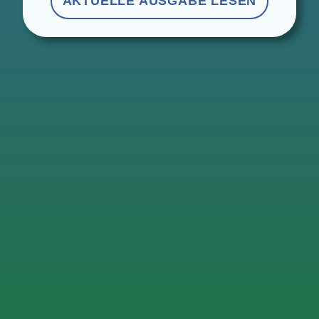
AKTU­EL­LE AUS­GA­BE LESEN