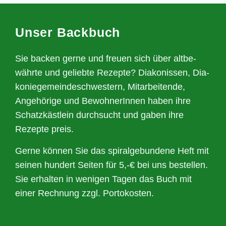
Unser Back­buch
Sie backen ger­ne und freu­en sich über alt­be­
währ­te und gelieb­te Rezep­te? Dia­ko­nis­sen, Dia­
ko­nie­ge­mein­de­schwes­tern, Mit­ar­bei­ten­de,
Ange­hö­ri­ge und Bewoh­ne­rIn­nen haben ihre
Schatz­käst­lein durch­sucht und gaben ihre
Rezep­te preis.
Ger­ne kön­nen Sie das spi­ral­ge­bun­de­ne Heft mit
sei­nen hun­dert Sei­ten für 5,-€ bei uns bestel­len.
Sie erhal­ten in weni­gen Tagen das Buch mit
einer Rech­nung zzgl. Portokosten.