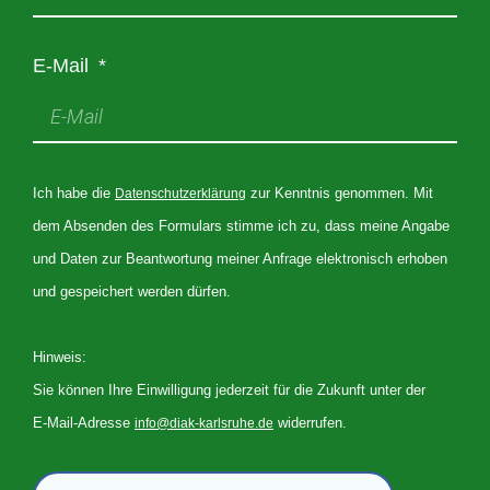
E‑Mail
Ich habe die
zur Kennt­nis genom­men. Mit
Daten­schutz­er­klä­rung
dem Absen­den des For­mu­lars stim­me ich zu, dass mei­ne Anga­be
und Daten zur Beant­wor­tung mei­ner Anfra­ge elek­tro­nisch erho­ben
und gespei­chert wer­den dürfen.
Hin­weis:
Sie kön­nen Ihre Ein­wil­li­gung jeder­zeit für die Zukunft unter der
E‑Mail-Adres­se
widerrufen.
info@​diak-​karlsruhe.​de