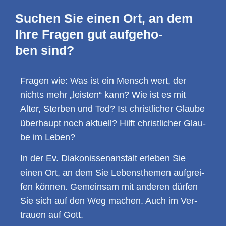
Suchen Sie einen Ort, an dem
Ihre Fra­gen gut auf­ge­ho­
ben sind?
Fra­gen wie: Was ist ein Mensch wert, der
nichts mehr „leis­ten“ kann? Wie ist es mit
Alter, Ster­ben und Tod? Ist christ­li­cher Glau­be
über­haupt noch aktu­ell? Hilft christ­li­cher Glau­
be im Leben?
In der Ev. Diakonissen­anstalt erle­ben Sie
einen Ort, an dem Sie Lebens­the­men auf­grei­
fen kön­nen. Gemein­sam mit ande­ren dür­fen
Sie sich auf den Weg machen. Auch im Ver­
trau­en auf Gott.