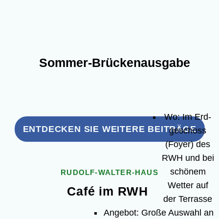
Som­­mer-Brü­­cken­aus­­ga­­be
Wo: Im Erd­
ENT­DE­CKEN SIE WEI­TE­RE BEITRÄGE
ge­schoss
(Foy­er) des
RWH und bei
schö­nem
RUDOLF-WAL­TER-HAUS
Wet­ter auf
Café im RWH
der Terrasse
Ange­bot: Gro­ße Aus­wahl an