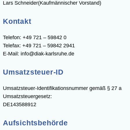
Lars Schneider(Kaufmännischer Vorstand)
Kon­takt
Tele­fon: +49 721 – 59842 0
Tele­fax: +49 721 – 59842 2941
E‑Mail: info@​diak-​karlsruhe.​de
Umsatz­steu­er-ID
Umsatz­steu­er-Iden­ti­fi­ka­ti­ons­num­mer gemäß § 27 a
Umsatzsteuergesetz:
DE143588912
Auf­sichts­be­hör­de