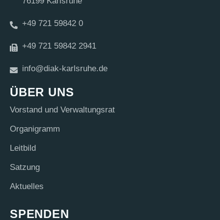
76199 Karlsruhe
+49 721 59842 0
+49 721 59842 2941
info@diak-karlsruhe.de
ÜBER UNS
Vor­stand und Verwaltungsrat
Orga­ni­gramm
Leit­bild
Sat­zung
Aktu­el­les
SPENDEN