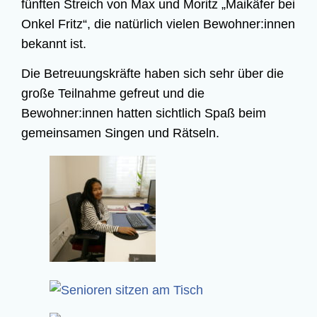
fünf­ten Streich von Max und Moritz „Mai­kä­fer bei
Onkel Fritz“, die natür­lich vie­len Bewohner:innen
bekannt ist.
Die Betreu­ungs­kräf­te haben sich sehr über die
gro­ße Teil­nah­me gefreut und die
Bewohner:innen hat­ten sicht­lich Spaß beim
gemein­sa­men Sin­gen und Rätseln.