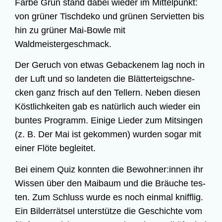
Far­be Grün stand dabei wie­der im Mit­tel­punkt:
von grü­ner Tisch­de­ko und grü­nen Ser­vi­et­ten bis
hin zu grü­ner Mai-Bow­le mit
Waldmeistergeschmack.
Der Geruch von etwas Geba­cke­nem lag noch in
der Luft und so lan­de­ten die Blät­ter­teig­schne­
cken ganz frisch auf den Tel­lern. Neben die­sen
Köst­lich­kei­ten gab es natür­lich auch wie­der ein
bun­tes Pro­gramm. Eini­ge Lie­der zum Mit­sin­gen
(z. B. Der Mai ist gekom­men) wur­den sogar mit
einer Flö­te begleitet.
Bei einem Quiz konn­ten die Bewohner:innen ihr
Wis­sen über den Mai­baum und die Bräu­che tes­
ten. Zum Schluss wur­de es noch ein­mal kniff­lig.
Ein Bil­der­rät­sel unter­stüt­ze die Geschich­te vom