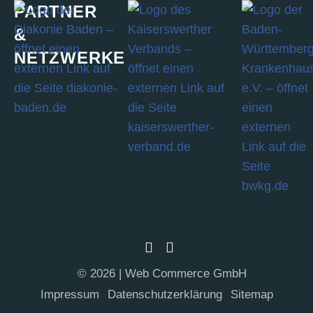
PARTNER
&
NETZWERKE
© 2026 | Web Commerce GmbH
Impres­sum
Daten­schutz­er­klä­rung
Site­map