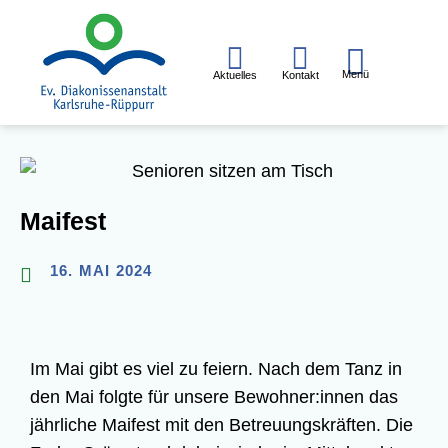
Menü
Aktuelles
Kontakt
Glau­ben
Leben & Pflegen
Arbei­ten
Mai­fest
16. MAI 2024
Im Mai gibt es viel zu fei­ern. Nach dem Tanz in
den Mai folg­te für unse­re Bewohner:innen das
jähr­li­che
Mai­fest
mit den Betreu­ungs­kräf­ten. Die