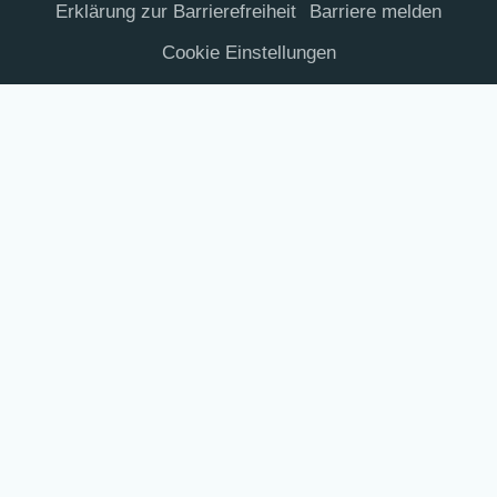
Erklä­rung zur Barrierefreiheit
Bar­rie­re melden
Coo­kie Einstellungen