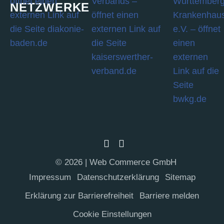
NETZWERKE
© 2026 | Web Commerce GmbH
Impres­sum
Daten­schutz­er­klä­rung
Site­map
Erklä­rung zur Barrierefreiheit
Bar­rie­re melden
Coo­kie Einstellungen