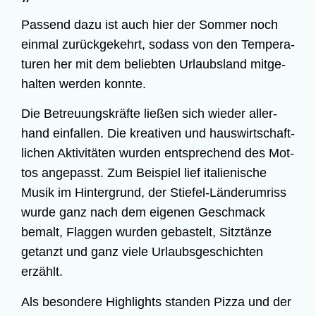
Pas­send dazu ist auch hier der Som­mer noch
ein­mal zurück­ge­kehrt, sodass von den Tem­pe­ra­
tu­ren her mit dem belieb­ten Urlaubs­land mit­ge­
hal­ten wer­den konnte.
Die Betreu­ungs­kräf­te lie­ßen sich wie­der aller­
hand ein­fal­len. Die krea­ti­ven und haus­wirt­schaft­
li­chen Akti­vi­tä­ten wur­den ent­spre­chend des Mot­
tos ange­passt. Zum Bei­spiel lief ita­lie­ni­sche
Musik im Hin­ter­grund, der Stie­fel-Län­der­um­riss
wur­de ganz nach dem eige­nen Geschmack
bemalt, Flag­gen wur­den gebas­telt, Sitz­tän­ze
getanzt und ganz vie­le Urlaubs­ge­schich­ten
erzählt.
Als beson­de­re High­lights stan­den
Piz­za
und der