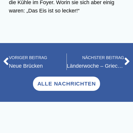
die Küh­le im Foy­er. Wor­in sie sich aber einig
waren:
„Das Eis ist so lecker!“
VORIGER BEITRAG
NÄCHSTER BEITRAG
Neue Brü­cken
Län­der­wo­che – Griechenland
ALLE NACHRICHTEN