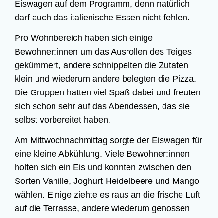
Eis­wa­gen
auf dem Pro­gramm, denn natür­lich
darf auch das ita­lie­ni­sche Essen nicht fehlen.
Pro Wohn­be­reich haben sich eini­ge
Bewohner:innen um das Aus­rol­len des Tei­ges
geküm­mert, ande­re schnip­pel­ten die Zuta­ten
klein und wie­der­um ande­re beleg­ten die Piz­za.
Die Grup­pen hat­ten viel Spaß dabei und freu­ten
sich schon sehr auf das Abend­essen, das sie
selbst vor­be­rei­tet haben.
Am Mitt­woch­nach­mit­tag sorg­te der Eis­wa­gen für
eine klei­ne Abküh­lung. Vie­le Bewohner:innen
hol­ten sich ein Eis und konn­ten zwi­schen den
Sor­ten Vanil­le, Joghurt-Hei­del­bee­re und Man­go
wäh­len. Eini­ge zieh­te es raus an die fri­sche Luft
auf die Ter­ras­se, ande­re wie­der­um genos­sen