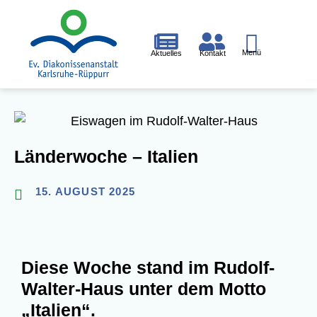
Menü
Aktuelles
Kontakt
Glau­ben
Leben & Pflegen
Arbei­ten
Län­der­wo­che – Italien
15. AUGUST 2025
Die­se Woche stand im Rudolf-
Wal­ter-Haus unter dem Mot­to
„Ita­li­en“
.