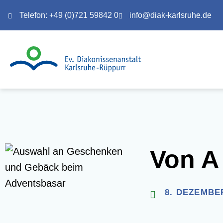
Telefon: +49 (0)721 59842 0
info@diak-karlsruhe.de
Von A
8. DEZEMBE