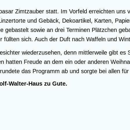
a­sar Zimt­zau­ber statt. Im Vor­feld erreich­ten uns 
in­zer­tor­te und Gebäck, Deko­ar­ti­kel, Kar­ten, Pap
r­de gebas­telt sowie an drei Ter­mi­nen Plätz­chen g
er füll­ten sich. Auch der Duft nach Waf­feln und Wi
ich­ter wie­der­zu­se­hen, denn mitt­ler­wei­le gibt 
hat­ten Freu­de an dem ein oder ande­ren Weih­nach
 run­de­te das Pro­gramm ab und sorg­te bei allen fü
lf-Wal­ter-Haus zu Gute.