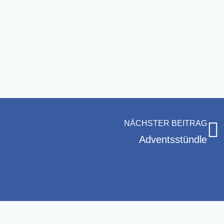
NÄCHSTER BEITRAG
Advents­stünd­le