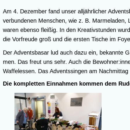
Am 4. Dezem­ber fand unser all­jähr­li­cher Advents­b
ver­bun­de­nen Men­schen, wie z. B. Mar­me­la­den, L
waren eben­so flei­ßig. In den Krea­tiv­stun­den wu
die Vor­freu­de groß und die ers­ten Tische im Foy­
Der Advents­ba­sar lud auch dazu ein, bekann­te Ges
men. Das freut uns sehr. Auch die Bewohner:innen 
Waf­fel­es­sen. Das Advents­sin­gen am Nach­mit­tag
Die kom­plet­ten Ein­nah­men kom­men dem Rudo