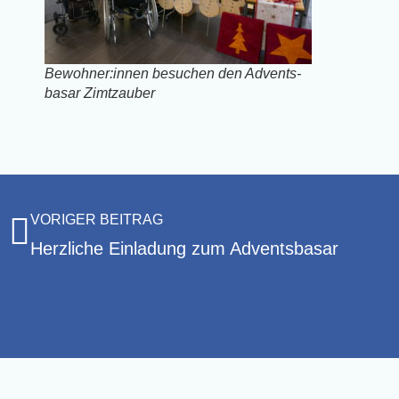
Bewohner:innen besu­chen den Advents­
ba­sar Zimtzauber
VORIGER BEITRAG
Herz­li­che Ein­la­dung zum Adventsbasar