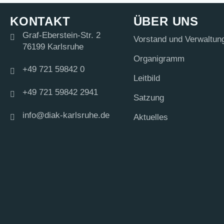
KONTAKT
ÜBER UNS
Graf-Eberstein-Str. 2
Vor­stand und Verwaltun
76199 Karlsruhe
Orga­ni­gramm
+49 721 59842 0
Leit­bild
+49 721 59842 2941
Sat­zung
info@diak-karlsruhe.de
Aktu­el­les