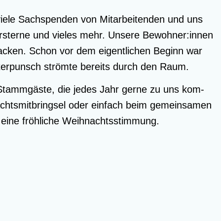
vie­le Sach­spen­den von Mit­ar­bei­ten­den und uns
ier­ster­ne und vie­les mehr. Unse­re Bewohner:innen
eba­cken. Schon vor dem eigent­li­chen Beginn war
n­ter­punsch ström­te bereits durch den Raum.
es Stamm­gäs­te, die jedes Jahr ger­ne zu uns kom­
ts­mit­bring­sel oder ein­fach beim gemein­sa­men
r eine fröh­li­che Weihnachtsstimmung.